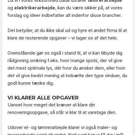
Da vi i vores virksomhed både udfører
tømrerarbejde
og
elektrikerarbejde
, kan du være sikker på, at vores
forslag og ideer indbefatter alt indenfor disse brancher.
Det betyder, at du ikke skal ud og hyre et andet firma til at
klare de resterende opgaver – vi tager os af det hele.
Ovenstående gør os også i stand til, at vi kan tilbyde dig
rådgivning omkring f.eks. hvor mange spots, der vil give
det mest optimale lys, dér hvor du ønsker dem, eller hvor
det vil give bedst mening at indsætte den type vinduer, du
godt kunne tænke dig.
VI KLARER ALLE OPGAVER
Uanset hvor meget det kræver at klare din
renoveringsopgave, så står vi klar til at varetage den.
Udover el- og tømrerarbejde klarer vi også maler- og
murerarbejde samt alt andet. Kort sagt kan vi få dig i mål